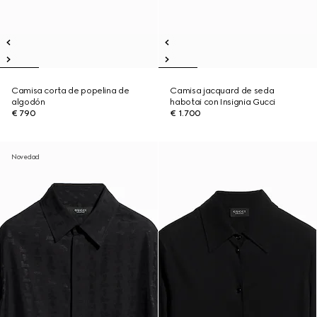
Camisa corta de popelina de
Camisa jacquard de seda
algodón
habotai con Insignia Gucci
€ 790
€ 1.700
Novedad