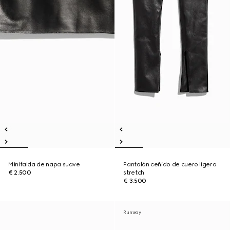
Minifalda de napa suave
Pantalón ceñido de cuero ligero
€ 2.500
stretch
€ 3.500
Runway