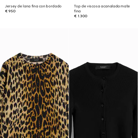
Jersey de lana fina con bordado
Top de viscosa acanalada mate
€ 950
fina
€ 1.300