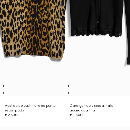
Vestido de cashmere de punto
Cárdigan de viscosa mate
estampado
acanalada fina
€ 2.500
€ 1.600