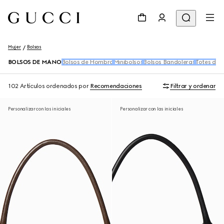
Mujer
Bolsas
BOLSOS DE MANO
Bolsos de Hombro
Minibolsos
Bolsos Bandoleras
Totes de 
102 Artículos
ordenados por
Recomendaciones
Filtrar y ordenar
Personalizar con las iniciales
Personalizar con las iniciales