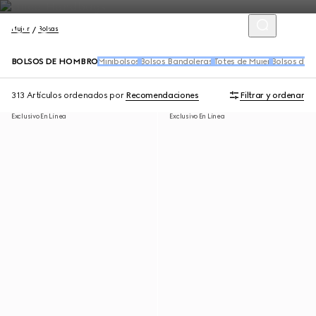
Mujer
Bolsas
BOLSOS DE HOMBRO
Minibolsos
Bolsos Bandoleras
Totes de Mujer
Bolsos de 
313 Artículos
ordenados por
Recomendaciones
Filtrar y ordenar
Exclusivo En Línea
Exclusivo En Línea