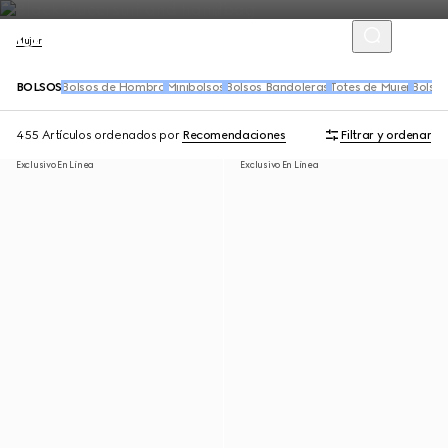
Mujer
BOLSOS
Bolsos de Hombro
Minibolsos
Bolsos Bandoleras
Totes de Mujer
Bolso
455 Artículos
ordenados por
Recomendaciones
Filtrar y ordenar
Exclusivo En Línea
Exclusivo En Línea