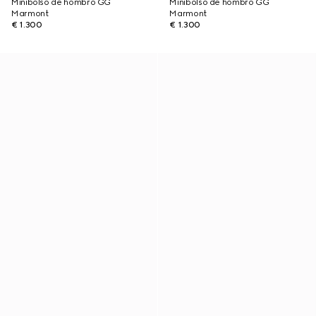
Minibolso de hombro GG
Minibolso de hombro GG
Marmont
Marmont
€ 1.300
€ 1.300