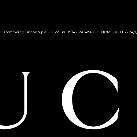
s. G Commerce Europe S.p.A. - IT VAT nr 05142860484. LICENCIA SIAE N. 2294/I