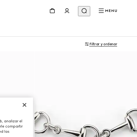
MENU
Filtrar y ordenar
, analizar el
rle compartir
ed las