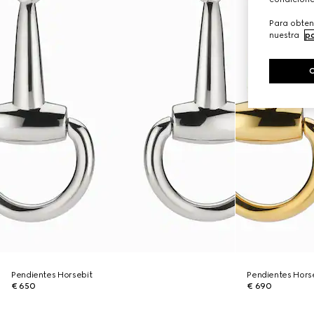
Para obten
nuestra
po
Pendientes Horsebit
Pendientes Hors
€ 650
€ 690