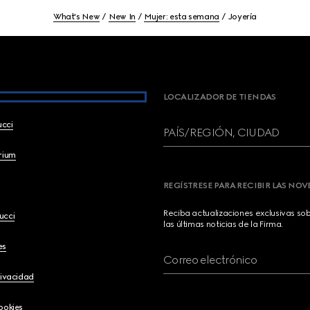
What's New
New In
Mujer: esta semana
Joyería
LOCALIZADOR DE TIENDAS
ucci
PAÍS/REGIÓN, CIUDAD
brium
REGÍSTRESE PARA RECIBIR LAS NO
Reciba actualizaciones exclusivas so
ucci
las últimas noticias de la Firma.
es
Correo electrónico
rivacidad
ookies