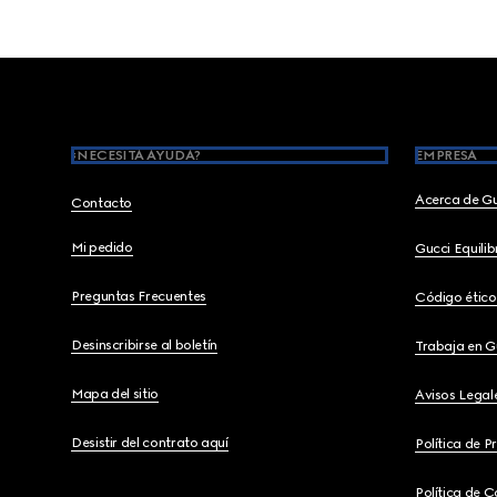
Footer
¿NECESITA AYUDA?
EMPRESA
Acerca de G
Contacto
Mi pedido
Gucci Equili
Preguntas Frecuentes
Código ético
Desinscribirse al boletín
Trabaja en G
Mapa del sitio
Avisos Legal
Desistir del contrato aquí
Política de P
Política de C