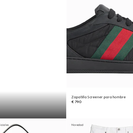
Zapatilla Screener para hombre
€ 790
niciales
Novedad