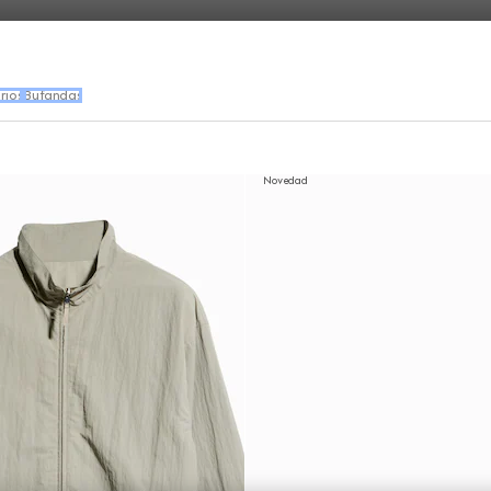
rios
Bufandas
Novedad