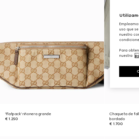
Utilizam
Empleamos 
uso que se
nuestro con
condicione
Para obten
nuestra
po
'Flatpack' riñonera grande
Chaqueta de fall
€ 1.250
bordado
€ 1.700