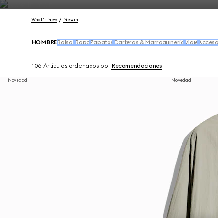
Póngase en contacto con nosotros
What's New
New In
HOMBRE
Bolsos
Ropa
Zapatos
Carteras & Marroquinería
Viaje
Acceso
106 Artículos
ordenados por
Recomendaciones
Novedad
Novedad