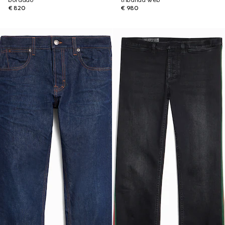
bordado
tribanda Web
€ 820
€ 980