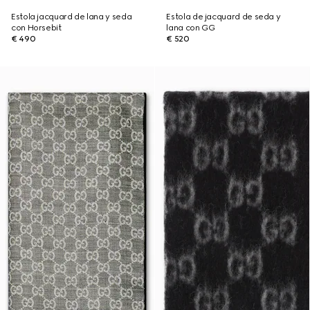
Estola jacquard de lana y seda
Estola de jacquard de seda y
con Horsebit
lana con GG
€ 490
€ 520