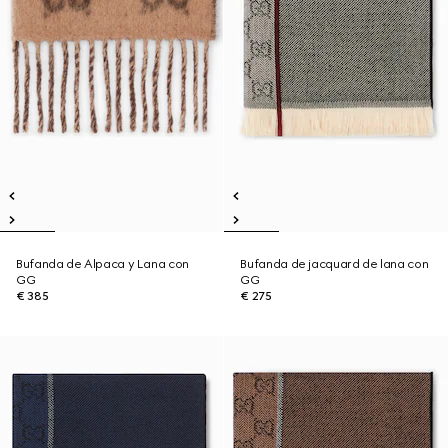
Bufanda de Alpaca y Lana con
Bufanda de jacquard de lana con
GG
GG
€ 385
€ 275