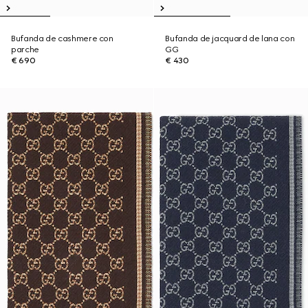
Bufanda de cashmere con
Bufanda de jacquard de lana con
parche
GG
€ 690
€ 430