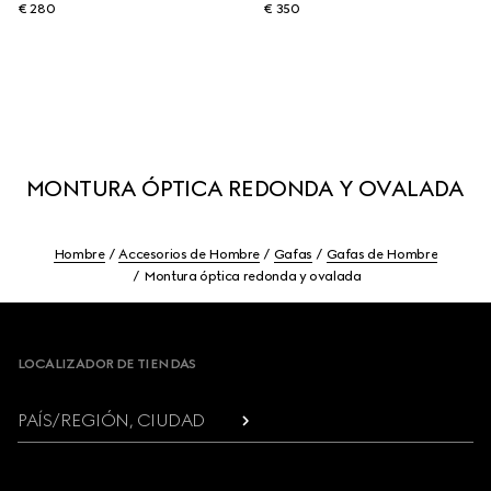
€ 280
€ 350
MONTURA ÓPTICA REDONDA Y OVALADA
Hombre
Accesorios de Hombre
Gafas
Gafas de Hombre
Montura óptica redonda y ovalada
Footer
LOCALIZADOR DE TIENDAS
PAÍS/REGIÓN, CIUDAD