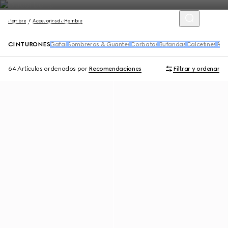
Hombre
Accesorios de Hombre
CINTURONES
Gafas
Sombreros & Guantes
Corbatas
Bufandas
Calcetines
Acce
64 Artículos
ordenados por
Recomendaciones
Filtrar y ordenar