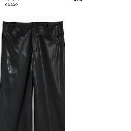
chintzed
€ 4.200
€ 3.300
Novedad