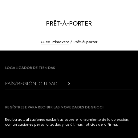
PRÊT-À-PORTER
Gucci Primavera
Prêt-à-porter
Footer
LOCALIZADOR DE TIENDAS
PAÍS/REGIÓN, CIUDAD
REGÍSTRESE PARA RECIBIR LAS NOVEDADES DE GUCCI
Reciba actualizaciones exclusivas sobre el lanzamiento de la colección,
comunicaciones personalizadas y las últimas noticias de la Firma.