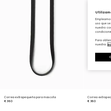
Utilizam
Empleamos 
uso que se
nuestro con
condicione
Para obten
nuestra
po
Correa extrapequeña para mascota
Correa extrape
€ 380
€ 380