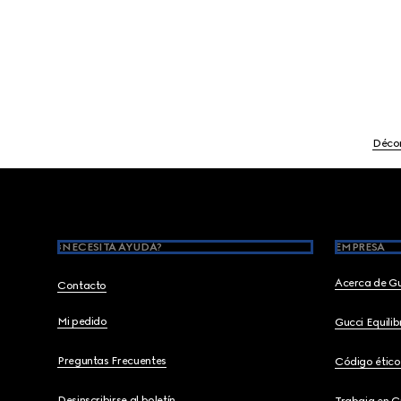
Décor
Footer
¿NECESITA AYUDA?
EMPRESA
Acerca de G
Contacto
Mi pedido
Gucci Equili
Preguntas Frecuentes
Código ético
Desinscribirse al boletín