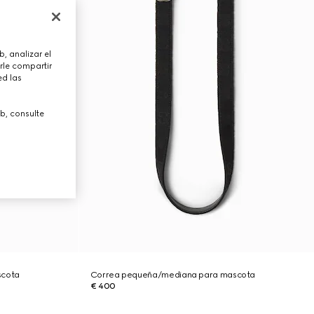
, analizar el
rle compartir
ed las
b, consulte
scota
Correa pequeña/mediana para mascota
€ 400