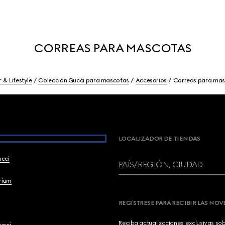
CORREAS PARA MASCOTAS
 & Lifestyle
Colección Gucci para mascotas
Accesorios
Correas para mas
LOCALIZADOR DE TIENDAS
ucci
PAÍS/REGIÓN, CIUDAD
brium
REGÍSTRESE PARA RECIBIR LAS NO
Reciba actualizaciones exclusivas so