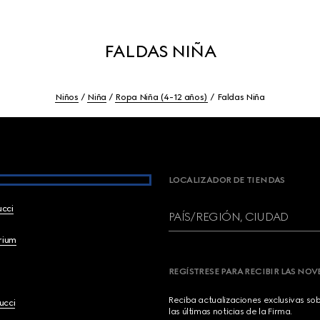
FALDAS NIÑA
Niños
Niña
Ropa Niña (4-12 años)
Faldas Niña
LOCALIZADOR DE TIENDAS
ucci
PAÍS/REGIÓN, CIUDAD
brium
REGÍSTRESE PARA RECIBIR LAS NO
Reciba actualizaciones exclusivas so
ucci
las últimas noticias de la Firma.