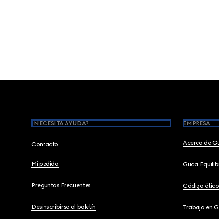
Footer
¿NECESITA AYUDA?
EMPRESA
Acerca de G
Contacto
Mi pedido
Gucci Equili
Preguntas Frecuentes
Código ético
Desinscribirse al boletín
Trabaja en G