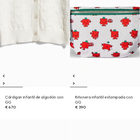
Cárdigan infantil de algodón con
Riñonera infantil estampada con
GG
GG
€ 670
€ 390