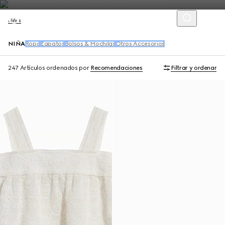
Niños
NIÑA
Ropa
Zapatos
Bolsos & Mochilas
Otros Accesorios
247 Artículos
ordenados por
Recomendaciones
Filtrar y ordenar