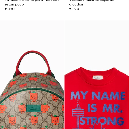
estampado
algodón
€ 390
€ 390