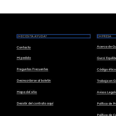
Footer
¿NECESITA AYUDA?
EMPRESA
Acerca de G
Contacto
Mi pedido
Gucci Equili
Preguntas Frecuentes
Código ético
Desinscribirse al boletín
Trabaja en G
Mapa del sitio
Avisos Legal
Desistir del contrato aquí
Política de P
Política de C