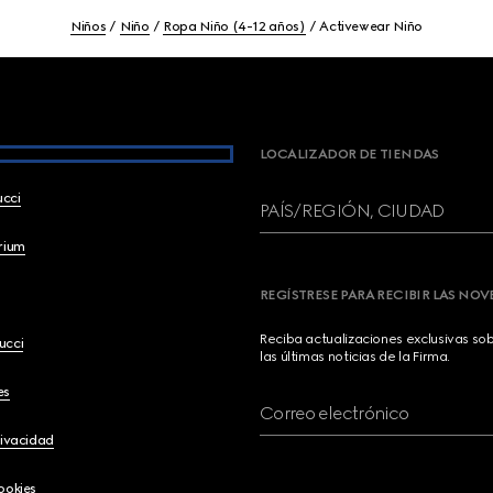
Niños
Niño
Ropa Niño (4-12 años)
Activewear Niño
LOCALIZADOR DE TIENDAS
ucci
PAÍS/REGIÓN, CIUDAD
brium
REGÍSTRESE PARA RECIBIR LAS NO
Reciba actualizaciones exclusivas so
ucci
las últimas noticias de la Firma.
es
Correo electrónico
rivacidad
ookies