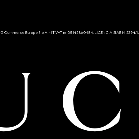
s. G Commerce Europe S.p.A. - IT VAT nr 05142860484. LICENCIA SIAE N. 2294/I