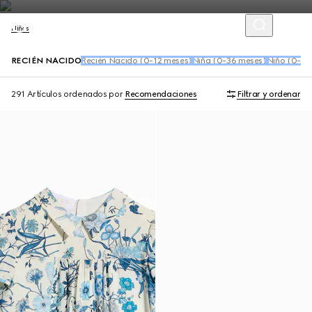
Niños
RECIÉN NACIDO
Recién Nacido (0-12 meses)
Niña (0-36 meses)
Niño (0-36
291 Artículos
ordenados por
Recomendaciones
Filtrar y ordenar