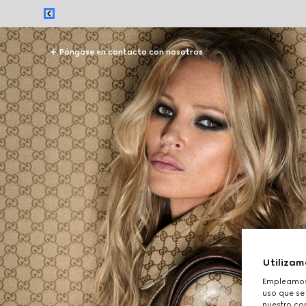
Póngase en contacto con nosotros
Utilizam
Empleamos 
uso que se
nuestro con