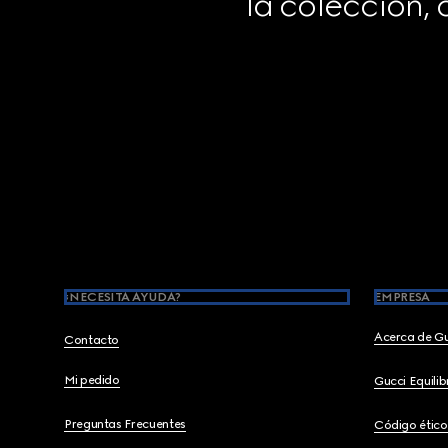
la colección,
Footer
¿NECESITA AYUDA?
EMPRESA
Acerca de G
Contacto
Mi pedido
Gucci Equili
Preguntas Frecuentes
Código ético