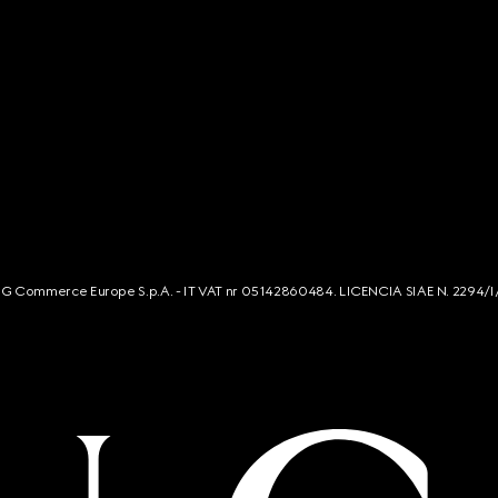
s. G Commerce Europe S.p.A. - IT VAT nr 05142860484. LICENCIA SIAE N. 2294/I