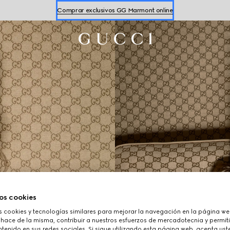
Comprar exclusivos GG Marmont online
Comprar zapatillas para
mujer
y
hombre
Comprar exclusivos GG Marmont online
os cookies
cookies y tecnologías similares para mejorar la navegación en la página web
 hace de la misma, contribuir a nuestros esfuerzos de mercadotecnia y permiti
tenido en sus redes sociales. Si sigue utilizando esta página web, acepta ust