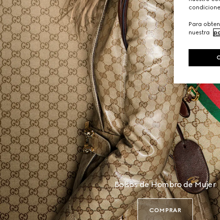
condicione
Para obten
nuestra
po
Bolsos de Hombro de Mujer
COMPRAR