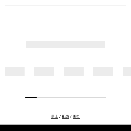
男士
配饰
围巾
Footer