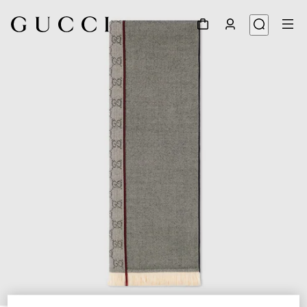
1
/
4