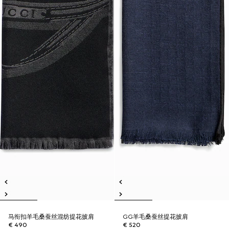
马衔扣羊毛桑蚕丝混纺提花披肩
GG羊毛桑蚕丝提花披肩
€ 490
€ 520