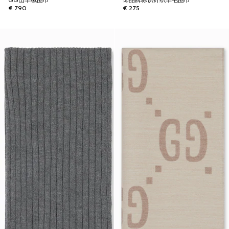
GG山羊绒围巾
饰品牌标识针织羊毛围巾
€ 790
€ 275