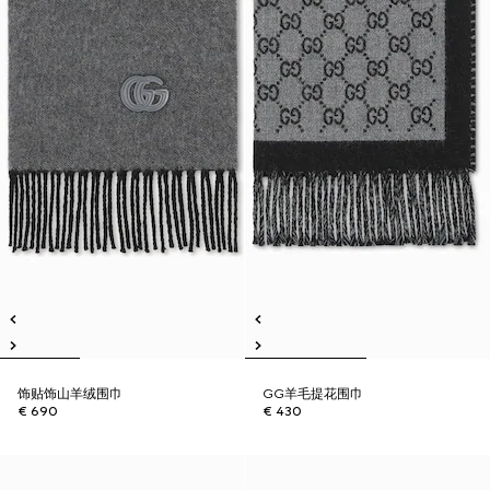
饰贴饰山羊绒围巾
GG羊毛提花围巾
€ 690
€ 430