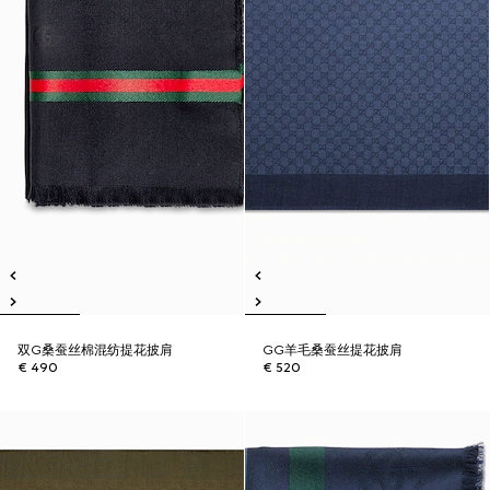
双G桑蚕丝棉混纺提花披肩
GG羊毛桑蚕丝提花披肩
€ 490
€ 520