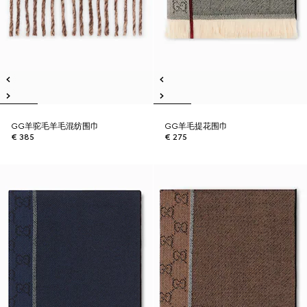
GG羊驼毛羊毛混纺围巾
GG羊毛提花围巾
€ 385
€ 275