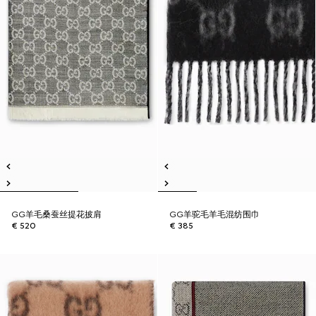
GG羊毛桑蚕丝提花披肩
GG羊驼毛羊毛混纺围巾
€ 520
€ 385