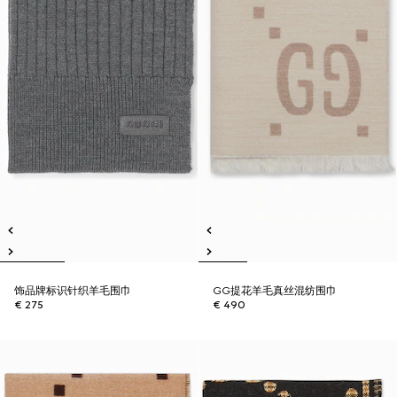
饰品牌标识针织羊毛围巾
GG提花羊毛真丝混纺围巾
€ 275
€ 490