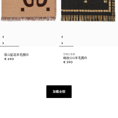
官网已售罄
双G提花羊毛围巾
格纹GG羊毛围巾
€ 490
€ 390
加载全部