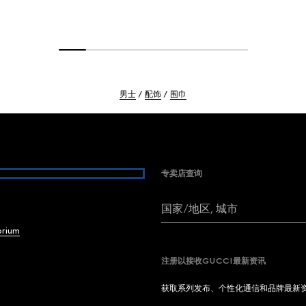
男士
配饰
围巾
专卖店查询
国家/地区, 城市
brium
注册以接收GUCCI最新资讯
获取系列发布、个性化通信和品牌最新