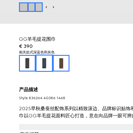
GG羊毛提花围巾
€ 390
相关款式
深蓝色和灰色
产品描述
Style ‎836264 4G386 1468
2025早秋桑蚕丝配饰系列以精致滚边、品牌标识贴
巾以GG羊毛提花面料匠心打造，意在向品牌一眼可辨