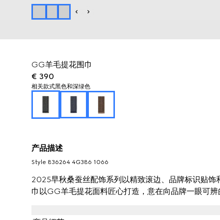
GG羊毛提花围巾
€ 390
相关款式
黑色和深绿色
产品描述
Style ‎836264 4G386 1066
2025早秋桑蚕丝配饰系列以精致滚边、品牌标识贴
巾以GG羊毛提花面料匠心打造，意在向品牌一眼可辨