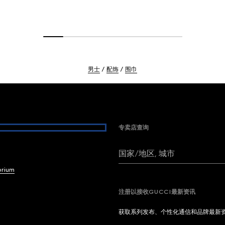
男士
配饰
围巾
专卖店查询
国家/地区, 城市
brium
注册以接收GUCCI最新资讯
获取系列发布、个性化通信和品牌最新