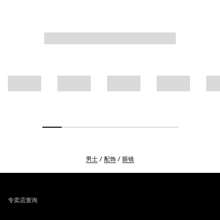
男士
配饰
眼镜
Footer
专卖店查询