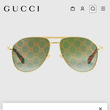
1
/
4