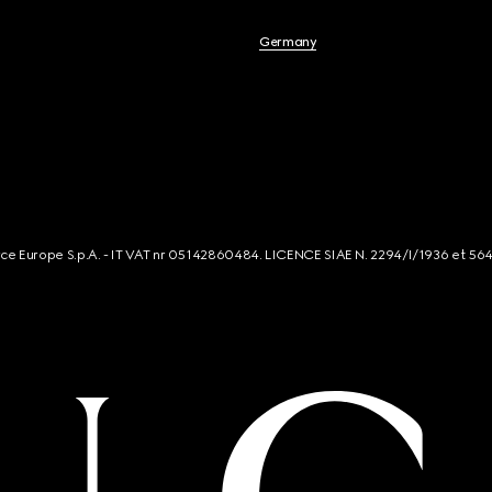
English
Germany
Français
Español
Italiano
简体中文
rce Europe S.p.A. - IT VAT nr 05142860484. LICENCE SIAE N. 2294/I/1936 et 56