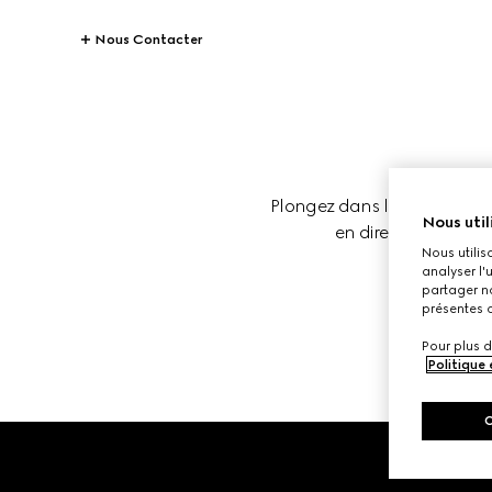
Nous Contacter
Plongez dans l’univers des d
Nous util
en direct et les anci
Nous utilis
analyser l'
partager no
présentes c
Pour plus d
Politique
Footer