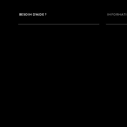
BESOIN D'AIDE ?
INFORMATI
Nous Contacter
Ma Commande
Foire aux Questions
Désinscription à la Newsletter
Plan du Site
Renoncer au contrat ici