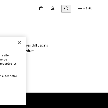
MENU
rez les dernières diffusions 
l’innovation créative.
le site,
tre de
 acceptez les
nsulter notre