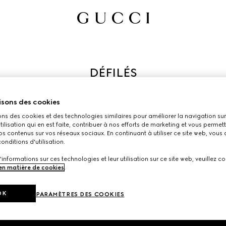
éfilés Gucci, mis en scène dans des lieux emblématiques. Découv
isons des cookies
ennes collections de la Maison, où la tradition évolue au fil de 
ons des cookies et des technologies similaires pour améliorer la navigation sur 
utilisation qui en est faite, contribuer à nos efforts de marketing et vous permet
s contenus sur vos réseaux sociaux. En continuant à utiliser ce site web, vous
onditions d'utilisation.
'informations sur ces technologies et leur utilisation sur ce site web, veuillez co
 en matière de cookies
.
OK
PARAMÈTRES DES COOKIES