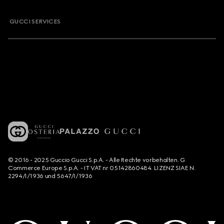
GUCCI SERVICES
© 2016 - 2025 Guccio Gucci S.p.A. - Alle Rechte vorbehalten. G
Commerce Europe S.p.A. - IT VAT nr 05142860484. LIZENZ SIAE N.
2294/I/1936 und 5647/I/1936