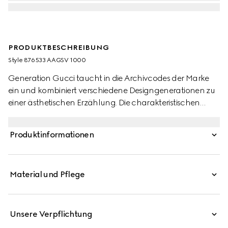
PRODUKTBESCHREIBUNG
Style ‎876533 AAGSV 1000
Generation Gucci taucht in die Archivcodes der Marke
ein und kombiniert verschiedene Designgenerationen zu
einer ästhetischen Erzählung. Die charakteristischen
Materialien des Hauses verschönern Alltagsaccessoires,
wie dieses Handyetui aus GG Canvas.
Produktinformationen
Material und Pflege
Unsere Verpflichtung