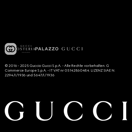
© 2016 - 2025 Guccio Gucci S.p.A. - Alle Rechte vorbehalten. G
Commerce Europe S.p.A. - IT VAT nr 05142860484. LIZENZ SIAE N.
2294/I/1936 und 5647/I/1936