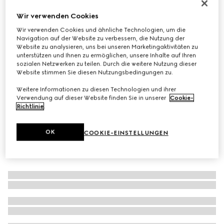
Mit Initialen personalisieren
Wir verwenden Cookies
Kleine GG Emblem Brieftasche
Wir verwenden Cookies und ähnliche Technologien, um die
€ 420
Navigation auf der Website zu verbessern, die Nutzung der
Varianten
beigefarbener und brauner GG Stoff
Website zu analysieren, uns bei unseren Marketingaktivitäten zu
unterstützen und Ihnen zu ermöglichen, unsere Inhalte auf Ihren
sozialen Netzwerken zu teilen. Durch die weitere Nutzung dieser
Website stimmen Sie diesen Nutzungsbedingungen zu.
Weitere Informationen zu diesen Technologien und ihrer
Verwendung auf dieser Website finden Sie in unserer
Cookie-
Richtlinie
.
OK
COOKIE-EINSTELLUNGEN