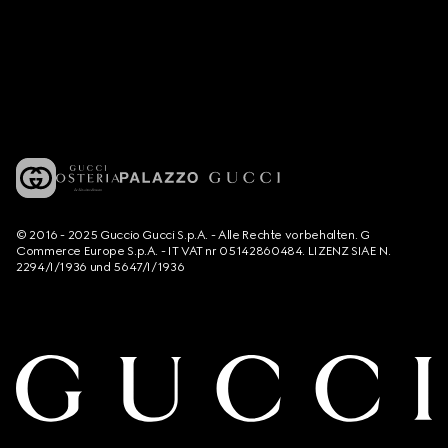
© 2016 - 2025 Guccio Gucci S.p.A. - Alle Rechte vorbehalten. G
Commerce Europe S.p.A. - IT VAT nr 05142860484. LIZENZ SIAE N.
2294/I/1936 und 5647/I/1936