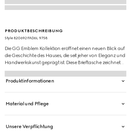
PRODUKTBESCHREIBUNG
Style ‎820692 FAD6L 9758
Die GG Emblem Kollektion eröffnet einen neuen Blick auf
die Geschichte des Hauses, die seit jeher von Eleganz und
Handwerkskunst geprägt ist. Diese Brieftasche zeichnet
sich durch den neuen GG Monogramm-Stoff in Beige
und Dunkelbraun aus. Das Modell ist mit mehreren
Produktinformationen
Fächern sowie einem praktischen Druckknopfverschluss
ausgestattet.
Material und Pflege
Unsere Verpflichtung