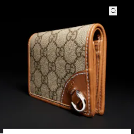
1
/
4