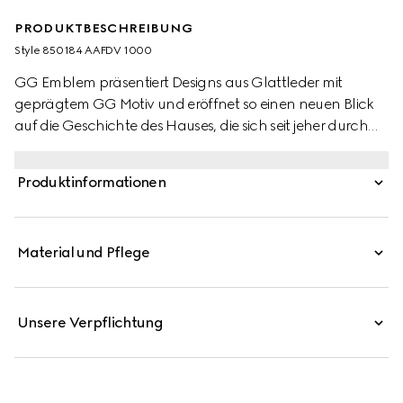
PRODUKTBESCHREIBUNG
Style ‎850184 AAFDV 1000
GG Emblem präsentiert Designs aus Glattleder mit
geprägtem GG Motiv und eröffnet so einen neuen Blick
auf die Geschichte des Hauses, die sich seit jeher durch
Eleganz und Handwerkskunst auszeichnet. Teil der
neuesten Linie mit kleinen Accessoires ist auch diese
Produktinformationen
Reisepasshülle aus Leder mit GG Prägung.
Material und Pflege
Unsere Verpflichtung