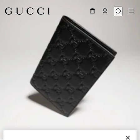
1
/
4