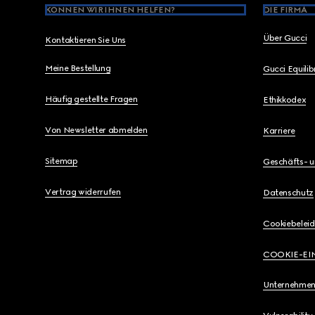
KÖNNEN WIR IHNEN HELFEN?
DIE FIRMA
Über Gucci
Kontaktieren Sie Uns
Meine Bestellung
Gucci Equili
Häufig gestellte Fragen
Ethikkodex
Von Newsletter abmelden
Karriere
Sitemap
Geschäfts- 
Vertrag widerrufen
Datenschutz
Cookiebeleid
COOKIE-EI
Unternehmen