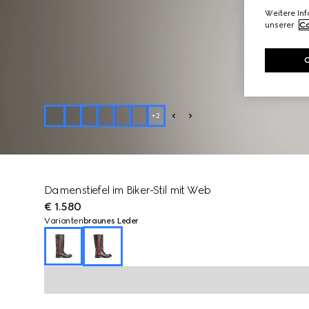
Weitere In
unserer
Co
+
2
Damenstiefel im Biker-Stil mit Web
€ 1.580
Varianten
braunes Leder