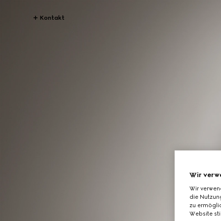
Kontakt
Wir verw
Wir verwen
die Nutzung
zu ermöglic
Website st