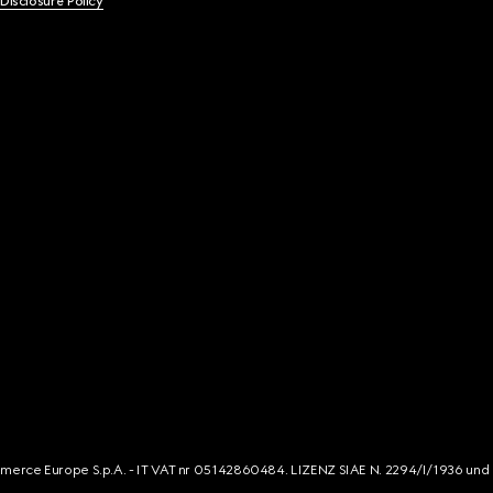
 Disclosure Policy
mmerce Europe S.p.A. - IT VAT nr 05142860484. LIZENZ SIAE N. 2294/I/1936 und