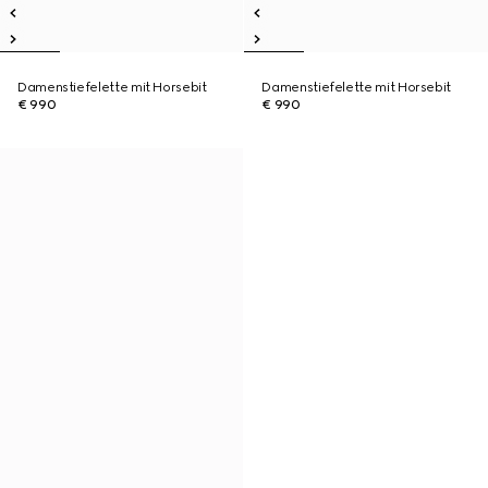
Damenstiefelette mit Horsebit
Damenstiefelette mit Horsebit
€ 990
€ 990