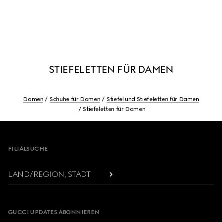
STIEFELETTEN FÜR DAMEN
Damen
Schuhe für Damen
Stiefel und Stiefeletten für Damen
Stiefeletten für Damen
Footer
FILIALSUCHE
LAND/REGION, STADT
GUCCI UPDATES ABONNIEREN