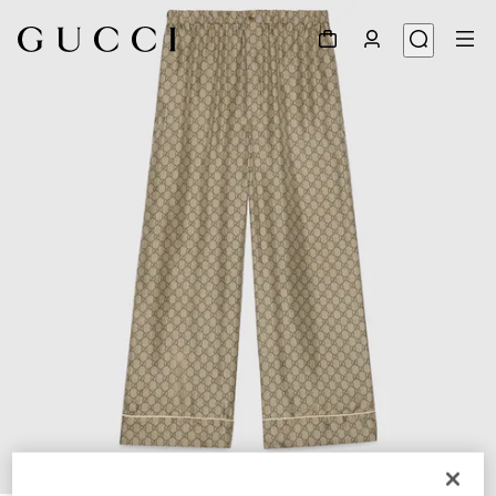
1
/
5