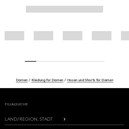
Damen
Kleidung für Damen
Hosen und Shorts für Damen
Footer
FILIALSUCHE
LAND/REGION, STADT