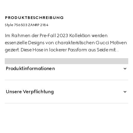
PRODUKTBESCHREIBUNG
Style ‎756503 ZANRP 2184
Im Rahmen der Pre-Fall 2023 Kollektion werden
essenzielle Designs von charakteristischen Gucci Motiven
geziert. Diese Hose in lockerer Passform aus Seide mit
GG Supreme-Print ist mit einer farblich abgestimmten
Paspelierung versehen und verbindet Stil mit Komfort.
Produktinformationen
Unsere Verpflichtung