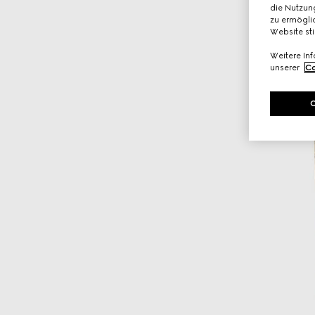
die Nutzung
zu ermöglic
Website st
Weitere In
unserer
Co