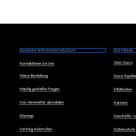
Footer
KÖNNEN WIR IHNEN HELFEN?
DIE FIRMA
Über Gucci
Kontaktieren Sie Uns
Meine Bestellung
Gucci Equili
Häufig gestellte Fragen
Ethikkodex
Von Newsletter abmelden
Karriere
Sitemap
Geschäfts- 
Vertrag widerrufen
Datenschutz