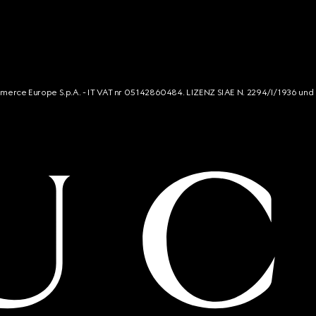
mmerce Europe S.p.A. - IT VAT nr 05142860484. LIZENZ SIAE N. 2294/I/1936 und