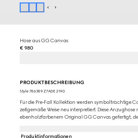
Hose aus GG Canvas
€ 980
PRODUKTBESCHREIBUNG
Style ‎786389 Z7ADE 2190
Für die Pre-Fall Kollektion werden symbolträchtige C
zeitgemäße Weise neu interpretiert. Diese Anzughose 
ebenholzfarbenem Original GG Canvas gefertigt, der
für die Garderobe der Saison macht.
Produktinformationen