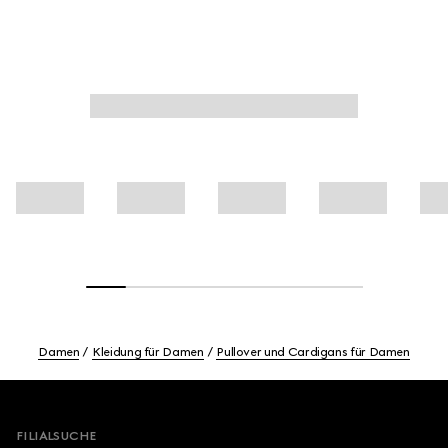
Damen
Kleidung für Damen
Pullover und Cardigans für Damen
Footer
FILIALSUCHE