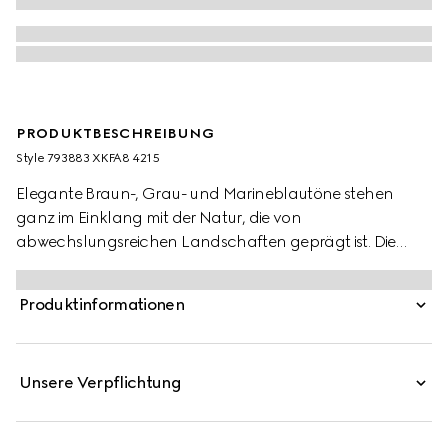
PRODUKTBESCHREIBUNG
Style ‎793883 XKFA8 4215
Elegante Braun-, Grau- und Marineblautöne stehen
ganz im Einklang mit der Natur, die von
abwechslungsreichen Landschaften geprägt ist. Die
vielseitige und zeitlose Farbpalette bringt Alltagsoutfits
perfekt zur Geltung. Dieses übergroße Poloshirt aus
Produktinformationen
extrafeiner Wolle wird von einer GG Stickerei komplettiert.
Unsere Verpflichtung