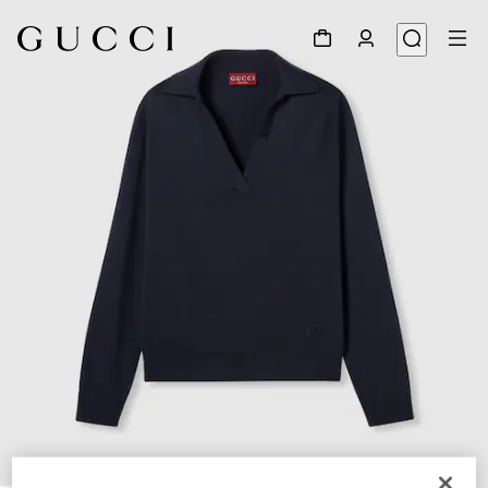
1
/
6