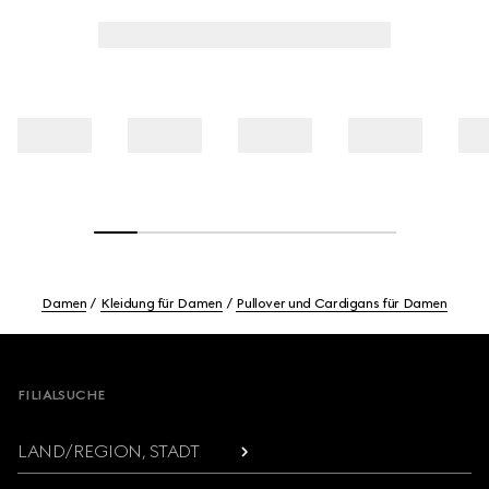
Damen
Kleidung für Damen
Pullover und Cardigans für Damen
Footer
FILIALSUCHE
LAND/REGION, STADT