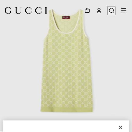
1
/
5