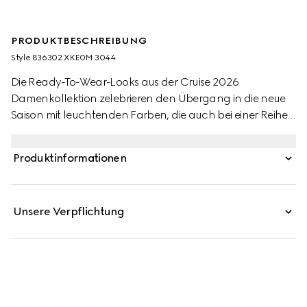
PRODUKTBESCHREIBUNG
Style ‎836302 XKE0M 3044
Die Ready-To-Wear-Looks aus der Cruise 2026
Damenkollektion zelebrieren den Übergang in die neue
Saison mit leuchtenden Farben, die auch bei einer Reihe
von Strickdesigns mit GG Motiv im Mittelpunkt stehen.
Dieses Kleid mit tiefem Rundhalsausschnitt ist aus feinem
Produktinformationen
GG Baumwolljacquard gefertigt.
Unsere Verpflichtung