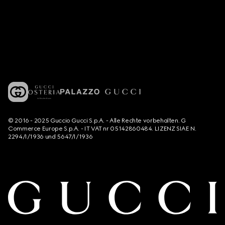
© 2016 - 2025 Guccio Gucci S.p.A. - Alle Rechte vorbehalten. G
Commerce Europe S.p.A. - IT VAT nr 05142860484. LIZENZ SIAE N.
2294/I/1936 und 5647/I/1936