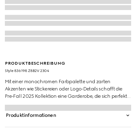
PRODUKTBESCHREIBUNG
Style ‎836198 Z8B2V 2304
Mit einer monochromen Farbpalette und zarten
Akzenten wie Stickereien oder Logo-Details schafft die
Pre-Fall 2025 Kollektion eine Garderobe, die sich perfekt
tagsüber wie auch abends tragen lässt. Dieses Kleid
vereint mit seinem Design aus GG Baumwollgabardine
Produktinformationen
und einem abnehmbaren Ledergürtel mit Doppel G zwei
charakteristische Motive des Hauses in einer klassischen
Silhouette.