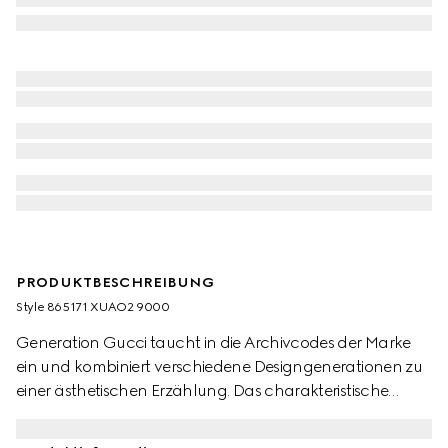
PRODUKTBESCHREIBUNG
Style ‎865171 XUAO2 9000
Generation Gucci taucht in die Archivcodes der Marke
ein und kombiniert verschiedene Designgenerationen zu
einer ästhetischen Erzählung. Das charakteristische
Monogramm wird in diesem GG Jersey Jacquard Kleid
neu interpretiert. Ein Rundhalsausschnitt und eine