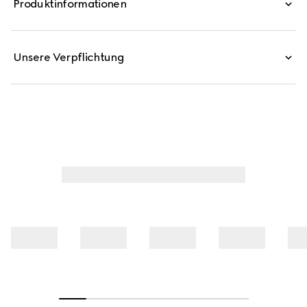
Produktinformationen
ärmellose Konstruktion runden das Stück ab und
balancieren Komfort mit müheloser Raffinesse.
Unsere Verpflichtung