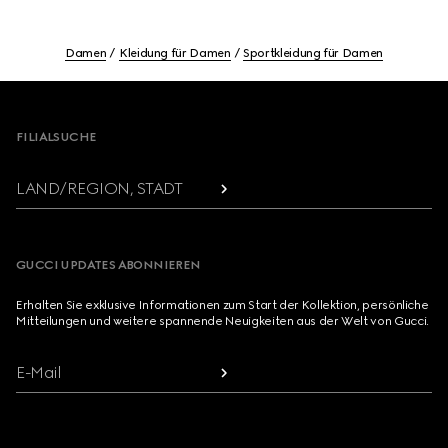
Damen
Kleidung für Damen
Sportkleidung für Damen
Footer
FILIALSUCHE
LAND/REGION, STADT
GUCCI UPDATES ABONNIEREN
Erhalten Sie exklusive Informationen zum Start der Kollektion, persönliche
Mitteilungen und weitere spannende Neuigkeiten aus der Welt von Gucci.
E-Mail