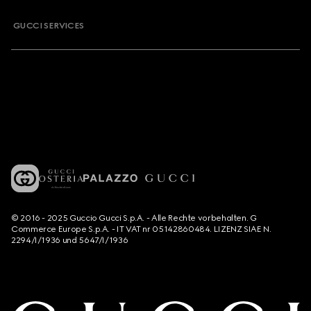
GUCCI SERVICES
© 2016 - 2025 Guccio Gucci S.p.A. - Alle Rechte vorbehalten. G
Commerce Europe S.p.A. - IT VAT nr 05142860484. LIZENZ SIAE N.
2294/I/1936 und 5647/I/1936