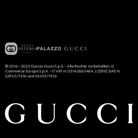
© 2016 - 2025 Guccio Gucci S.p.A. - Alle Rechte vorbehalten. G
Commerce Europe S.p.A. - IT VAT nr 05142860484. LIZENZ SIAE N.
2294/I/1936 und 5647/I/1936