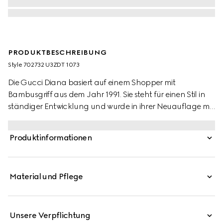
PRODUKTBESCHREIBUNG
Style ‎702732 U3ZDT 1073
Die Gucci Diana basiert auf einem Shopper mit
Bambusgriff aus dem Jahr 1991. Sie steht für einen Stil in
ständiger Entwicklung und wurde in ihrer Neuauflage mit
abnehmbaren, neonfarbenen Lederriemen versehen –
ein Verweis auf die funktionalen Riemen, die bei der
Produktinformationen
Originaltasche einst dazu dienten, die Form zu erhalten.
Material und Pflege
Unsere Verpflichtung