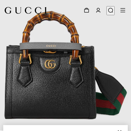
1
/
11