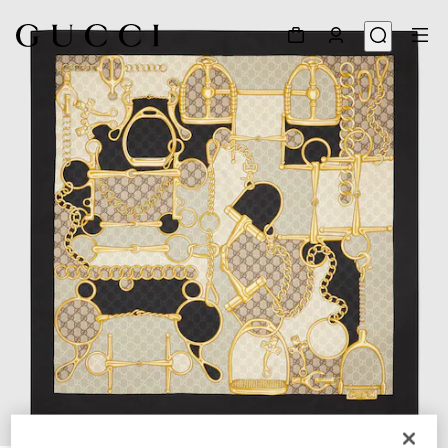
1
/
4