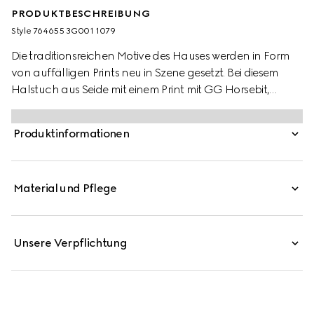
PRODUKTBESCHREIBUNG
Style ‎764655 3G001 1079
Die traditionsreichen Motive des Hauses werden in Form
von auffälligen Prints neu in Szene gesetzt. Bei diesem
Halstuch aus Seide mit einem Print mit GG Horsebit,
Steigbügeln und Ketten werden Designinspirationen von
Gucci aus der Welt des Reitsports aufgegriffen. Eine
Produktinformationen
schwarze Einfassung rundet das elegante Accessoire ab.
Material und Pflege
Unsere Verpflichtung