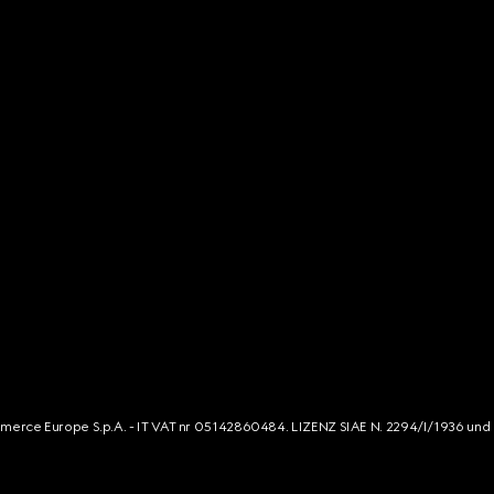
mmerce Europe S.p.A. - IT VAT nr 05142860484. LIZENZ SIAE N. 2294/I/1936 und