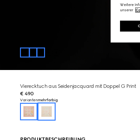
Weitere In
unserer
Co
Vierecktuch aus Seidenjacquard mit Doppel G Print
€ 490
Varianten
mehrfarbig
PRODUKTBESCHREIBUNG