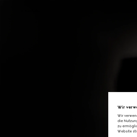
Kontakt
Wir verw
Wir verwen
die Nutzung
zu ermöglic
Website st