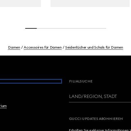
Damen
Accessoires für Damen
Seidentücher und Schals für Damen
FILIALSUCHE
LAND/REGION, STADT
brium
GUCCI UPDATES ABONNIEREN
Erhalten Sie exklusive Informationen 