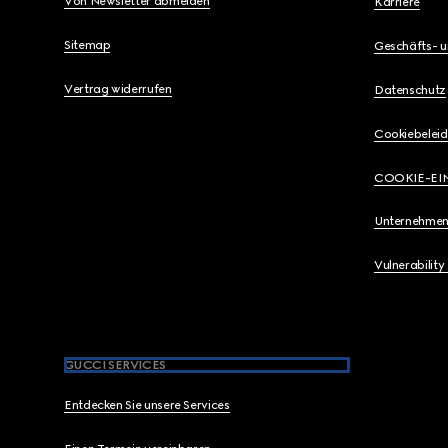
Von Newsletter abmelden
Karriere
Sitemap
Geschäfts- 
Vertrag widerrufen
Datenschutz
Cookiebeleid
COOKIE-EI
Unternehmen
Vulnerability
GUCCI SERVICES
Entdecken Sie unsere Services