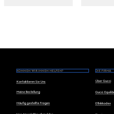
Footer
KÖNNEN WIR IHNEN HELFEN?
DIE FIRMA
Über Gucci
Kontaktieren Sie Uns
Meine Bestellung
Gucci Equili
Häufig gestellte Fragen
Ethikkodex