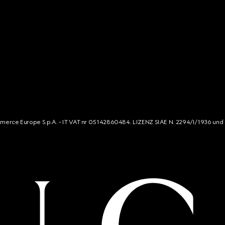
mmerce Europe S.p.A. - IT VAT nr 05142860484. LIZENZ SIAE N. 2294/I/1936 und