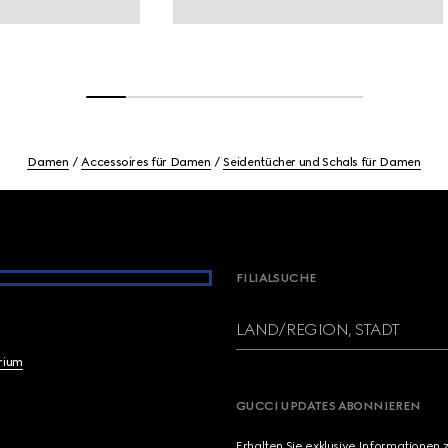
Damen
Accessoires für Damen
Seidentücher und Schals für Damen
FILIALSUCHE
LAND/REGION, STADT
brium
GUCCI UPDATES ABONNIEREN
Erhalten Sie exklusive Informationen 