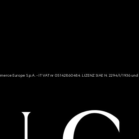
mmerce Europe S.p.A. - IT VAT nr 05142860484. LIZENZ SIAE N. 2294/I/1936 und