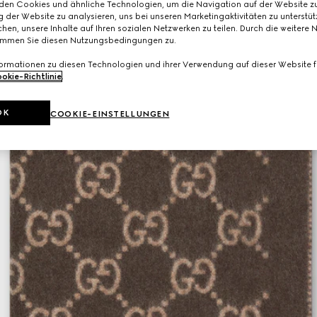
den Cookies und ähnliche Technologien, um die Navigation auf der Website zu
 der Website zu analysieren, uns bei unseren Marketingaktivitäten zu unterstü
hen, unsere Inhalte auf Ihren sozialen Netzwerken zu teilen. Durch die weitere 
immen Sie diesen Nutzungsbedingungen zu.
formationen zu diesen Technologien und ihrer Verwendung auf dieser Website fi
okie-Richtlinie
.
OK
COOKIE-EINSTELLUNGEN