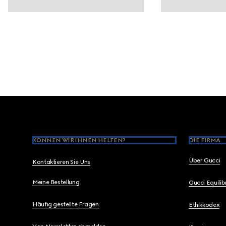
Footer
KÖNNEN WIR IHNEN HELFEN?
DIE FIRMA
Über Gucci
Kontaktieren Sie Uns
Meine Bestellung
Gucci Equili
Häufig gestellte Fragen
Ethikkodex