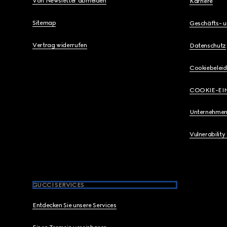
Von Newsletter abmelden
Karriere
Sitemap
Geschäfts- 
Vertrag widerrufen
Datenschutz
Cookiebeleid
COOKIE-EI
Unternehmen
Vulnerability
GUCCI SERVICES
Entdecken Sie unsere Services