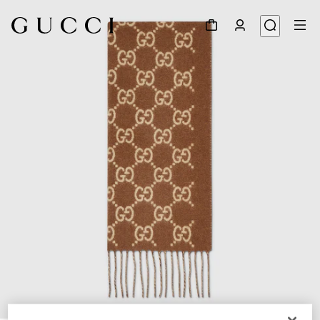
1
/
3