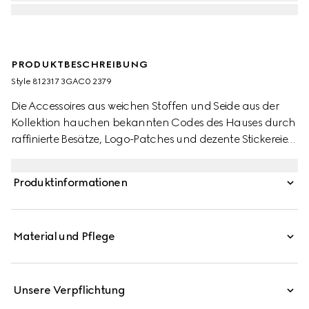
PRODUKTBESCHREIBUNG
Style ‎812317 3GAC0 2379
Die Accessoires aus weichen Stoffen und Seide aus der
Kollektion hauchen bekannten Codes des Hauses durch
raffinierte Besätze, Logo-Patches und dezente Stickereien
neues Leben ein. Dieser Schal aus GG Kaschmir wird mit
einem Fransenabschluss präsentiert.
Produktinformationen
Material und Pflege
Unsere Verpflichtung