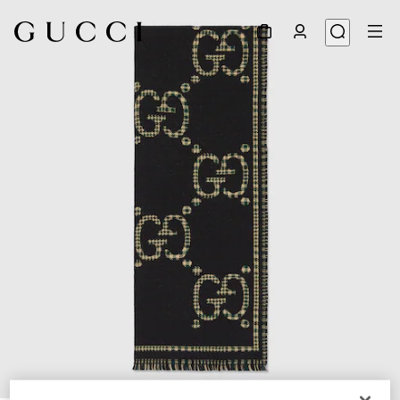
1
/
4