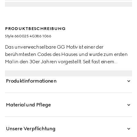
PRODUKTBESCHREIBUNG
Style ‎660025 4G386 1066
Das unverwechselbare GG Motiv ist einer der
berühmtesten Codes des Hauses und wurde zum ersten
Mal in den 30er Jahren vorgestellt. Seit fast einem
Jahrhundert dient es als Inspiration für neue
Ausdrucksformen. Auf diesem Wollschal zieht es in einer
Produktinformationen
karierten Variante alle Blicke auf sich.
Material und Pflege
Unsere Verpflichtung