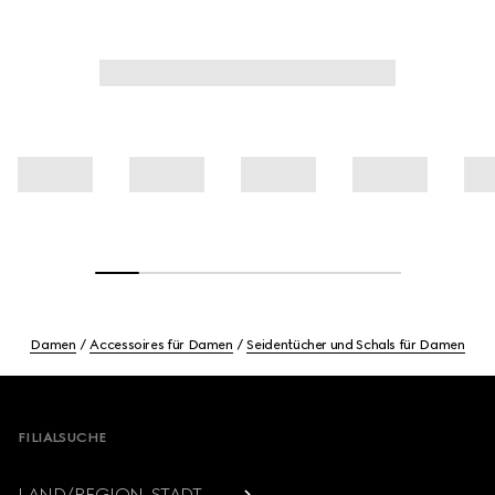
Damen
Accessoires für Damen
Seidentücher und Schals für Damen
Footer
FILIALSUCHE
LAND/REGION, STADT