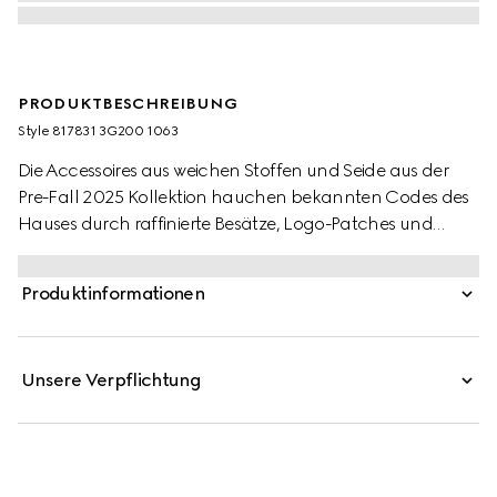
PRODUKTBESCHREIBUNG
Style ‎817831 3G200 1063
Die Accessoires aus weichen Stoffen und Seide aus der
Pre-Fall 2025 Kollektion hauchen bekannten Codes des
Hauses durch raffinierte Besätze, Logo-Patches und
dezente Stickereien neues Leben ein. Dieses Cape aus
GG Wolljacquard wird von einem Fransenabschluss
Produktinformationen
komplettiert.
Unsere Verpflichtung