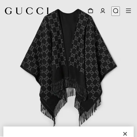
1
/
3