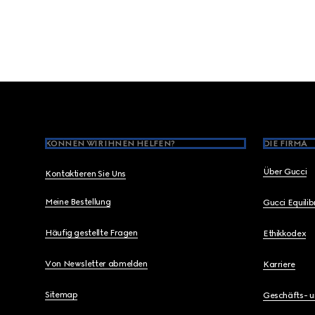
Footer
KÖNNEN WIR IHNEN HELFEN?
DIE FIRMA
Über Gucci
Kontaktieren Sie Uns
Meine Bestellung
Gucci Equili
Häufig gestellte Fragen
Ethikkodex
Von Newsletter abmelden
Karriere
Sitemap
Geschäfts- 