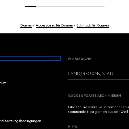
Damen
Accessoires für Damen
Schmuck für Damen
FILIALSUCHE
LAND/REGION, STADT
brium
GUCCI UPDATES ABONNIEREN
Erhalten Sie exklusive Informationen 
spannende Neuigkeiten aus der Welt 
und Nutzungsbedingungen
E-Mail