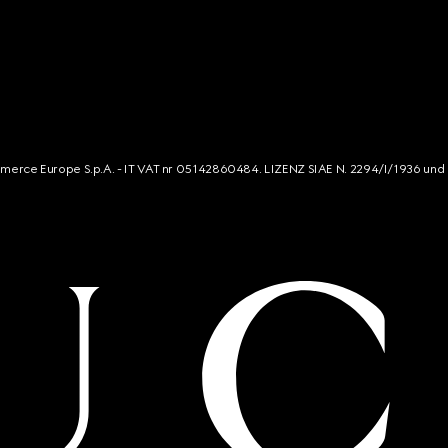
mmerce Europe S.p.A. - IT VAT nr 05142860484. LIZENZ SIAE N. 2294/I/1936 und