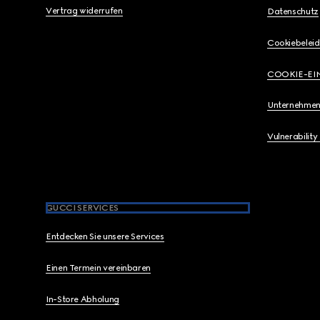
Vertrag widerrufen
Datenschutz
Cookiebeleid
COOKIE-EI
Unternehmen
Vulnerability
GUCCI SERVICES
Entdecken Sie unsere Services
Einen Termein vereinbaren
In-Store Abholung