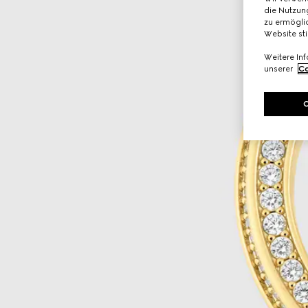
die Nutzung
zu ermöglic
Website st
Weitere In
unserer
Co