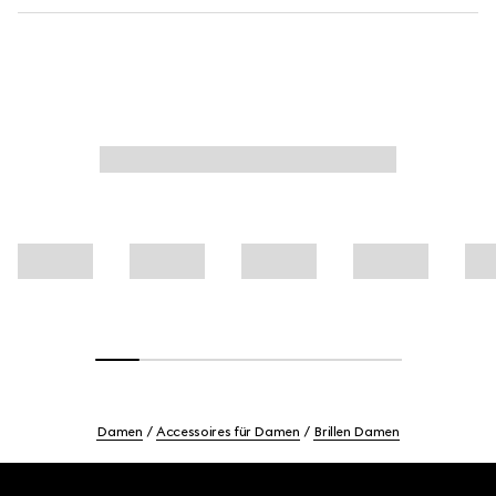
Damen
Accessoires für Damen
Brillen Damen
Footer