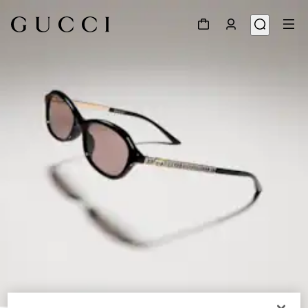
1
/
6