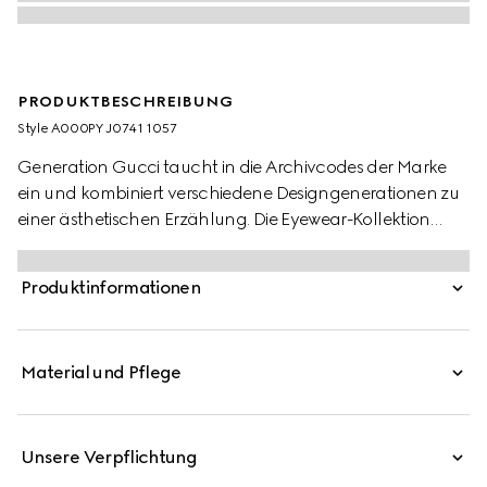
PRODUKTBESCHREIBUNG
Style ‎A000PY J0741 1057
Generation Gucci taucht in die Archivcodes der Marke
ein und kombiniert verschiedene Designgenerationen zu
einer ästhetischen Erzählung. Die Eyewear-Kollektion
umfasst modische Formen und Details, die
emblematische Signaturen des Hauses neu interpretieren.
Produktinformationen
Diese ovalen Sonnenbrillen sind mit einem GG Cut-out-
Detail und baguettegeschliffenen Kristallen an den
Bügeln verziert.
Material und Pflege
Unsere Verpflichtung