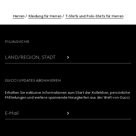
Herren
Kleidung für Herren
T-Shirts und Polo-Shirts für Herren
Footer
FILIALSUCHE
LAND/REGION, STADT
GUCCI UPDATES ABONNIEREN
Erhalten Sie exklusive Informationen zum Start der Kollektion, persönliche
Mitteilungen und weitere spannende Neuigkeiten aus der Welt von Gucci.
E-Mail