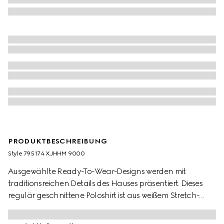
PRODUKTBESCHREIBUNG
Style ‎795174 XJHHM 9000
Ausgewählte Ready-To-Wear-Designs werden mit
traditionsreichen Details des Hauses präsentiert. Dieses
regulär geschnittene Poloshirt ist aus weißem Stretch-
Baumwoll-Piqué gefertigt und mit einer Doppel G Stickerei
versehen.