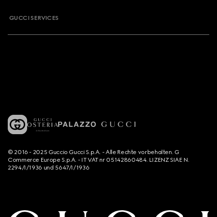
GUCCI SERVICES
© 2016 - 2025 Guccio Gucci S.p.A. - Alle Rechte vorbehalten. G
Commerce Europe S.p.A. - IT VAT nr 05142860484. LIZENZ SIAE N.
2294/I/1936 und 5647/I/1936