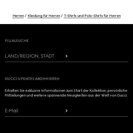
Herren
Kleidung für Herren
T-Shirts und Polo-Shirts für Herren
Footer
FILIALSUCHE
LAND/REGION, STADT
GUCCI UPDATES ABONNIEREN
Erhalten Sie exklusive Informationen zum Start der Kollektion, persönliche
Mitteilungen und weitere spannende Neuigkeiten aus der Welt von Gucci.
E-Mail