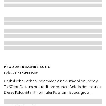
PRODUKTBESCHREIBUNG
Style ‎795174 XJHEE 1056
Herbstliche Farben bestimmen eine Auswahl an Ready-
To-Wear-Designs mit traditionsreichen Details des Hauses.
Dieses Poloshirt mit normaler Passform ist aus grau
meliertem Stretch-Baumwoll-Piqué gefertigt und mit einer
Logo-Stickerei versehen.