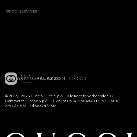
GUCCI SERVICES
© 2016 - 2025 Guccio Gucci S.p.A. - Alle Rechte vorbehalten. G
Commerce Europe S.p.A. - IT VAT nr 05142860484. LIZENZ SIAE N.
2294/I/1936 und 5647/I/1936